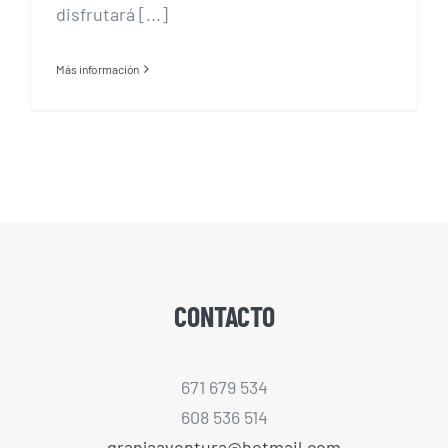
disfrutará [...]
Más información
CONTACTO
671 679 534
608 536 514
granjaaventura@hotmail.com